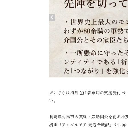
※こちらは海外在住者専用の支援受付ペ
い。
長崎県対馬市の英雄・宗助国公を祀る小茂
漫画「アンゴルモア 元寇合戦記」や世界中