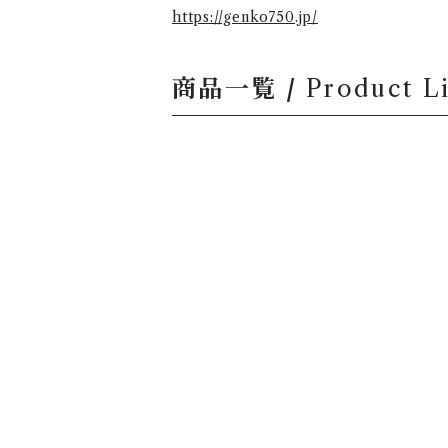
https://genko750.jp/
商品一覧 /
Product Li