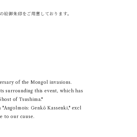
定の絵御朱印をご用意しております。
ersary of the Mongol invasions.
ts surrounding this event, which has
host of Tsushima."
h "Angolmois: Genkō Kassenki," excl
e to our cause.