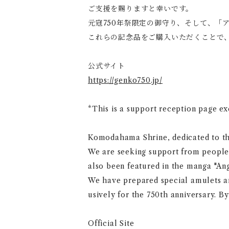
ご支援を賜りますと幸いです。
元寇750年祭限定の御守り、そして、「
これらの記念品をご購入いただくことで
公式サイト
https://genko750.jp/
*This is a support reception page exc
Komodahama Shrine, dedicated to the
We are seeking support from people o
also been featured in the manga "An
We have prepared special amulets an
usively for the 750th anniversary. 
Official Site