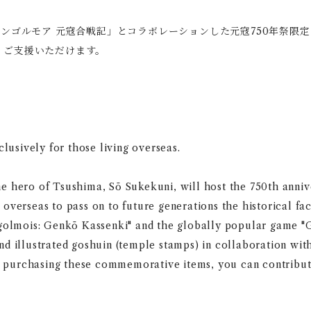
アンゴルモア 元寇合戦記」とコラボレーションした元寇750年祭限
、ご支援いただけます。
lusively for those living overseas.
 hero of Tsushima, Sō Sukekuni, will host the 750th anniv
verseas to pass on to future generations the historical fac
golmois: Genkō Kassenki" and the globally popular game "G
d illustrated goshuin (temple stamps) in collaboration wit
By purchasing these commemorative items, you can contribut